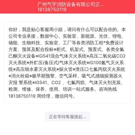
广州气宇消防设备有限公司正在为您服务
18138750119
你好，我是贴心客服周小姐，请问有什么可以配合你的
。本
公司专业承接，数据中心、实验室、新能源、光伏、锂电、
储能、生物科技、实验室、工厂等各类消防工程*免费设计
方案、预算及配合投标※柜式、机架式、预置式、各类全氟
己酮灭火设备※IG541混合气体灭火系统※高压二氧化碳CO2
灭火系统※外贮压(备压式)气体灭火系统※IG100氮气灭火系
统※高压细水雾灭火系统※探火管※泄压口七氟丙烷灭火系统
※消火栓箱※极早期预警、空气采样、吸气式感烟探测器火
灾报 警系统※IG541、CO2 、七氟丙烷、气体灭火剂充装、
检测、维修、保养、使用、培训一站式服务。咨询热线
18138750119 周经理，微信同号。
正在等待客服接起...