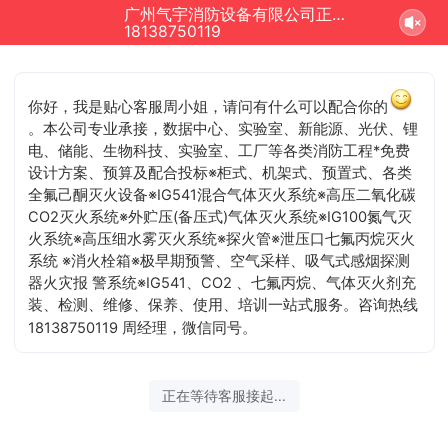
广州气宇消防设备有限公司正在为您服务
结束沟通
18138750119
你好，我是贴心客服周小姐，请问有什么可以配合你的
。本公司专业承接，数据中心、实验室、新能源、光伏、锂
电、储能、生物科技、实验室、工厂等各类消防工程*免费
设计方案、预算及配合投标※柜式、机架式、预置式、各类
全氟己酮灭火设备※IG541混合气体灭火系统※高压二氧化碳
CO2灭火系统※外贮压(备压式)气体灭火系统※IG100氮气灭
火系统※高压细水雾灭火系统※探火管※泄压口七氟丙烷灭火
系统 ※消火栓箱※极早期预警、空气采样、吸气式感烟探测
器火灾报 警系统※IG541、CO2 、七氟丙烷、气体灭火剂充
装、检测、维修、保养、使用、培训一站式服务。咨询热线
18138750119 周经理，微信同号。
2026-08-06 02:24:51 开始沟通