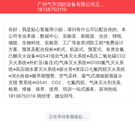
广州气宇消防设备有限公司正在为您服务
18138750119
你好，我是贴心客服周小姐，请问有什么可以配合你的
。本
公司专业承接，数据中心、实验室、新能源、光伏、锂电、
储能、生物科技、实验室、工厂等各类消防工程*免费设计
方案、预算及配合投标※柜式、机架式、预置式、各类全氟
己酮灭火设备※IG541混合气体灭火系统※高压二氧化碳CO2
灭火系统※外贮压(备压式)气体灭火系统※IG100氮气灭火系
统※高压细水雾灭火系统※探火管※泄压口七氟丙烷灭火系统
※消火栓箱※极早期预警、空气采样、吸气式感烟探测器火
灾报 警系统※IG541、CO2 、七氟丙烷、气体灭火剂充装、
检测、维修、保养、使用、培训一站式服务。咨询热线
18138750119 周经理，微信同号。
正在等待客服接起...