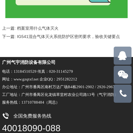
上一篇:
档案室用什么气体灭火
下一篇:
IG541混合气体灭火系统防护区密闭要求，验收关键要点
广州气宇消防设备有限公司
电话：13184510529 传真：020-31145279
网址：www.gzqtxf.net 企业QQ：2951282212
办公地址：广州市番禺区南村万达广场B4栋2901-2902 / 2926-2967
工厂地址：广州市番禺区化龙镇草堂村农业公司路13号（气宇消防）
13710788
服务热线：13710788484（周总）
全国免费服务热线
40018090-088