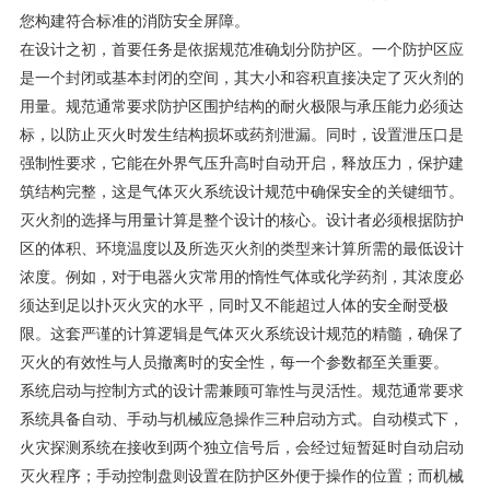
您构建符合标准的消防安全屏障。
在设计之初，首要任务是依据规范准确划分防护区。一个防护区应
是一个封闭或基本封闭的空间，其大小和容积直接决定了灭火剂的
用量。规范通常要求防护区围护结构的耐火极限与承压能力必须达
标，以防止灭火时发生结构损坏或药剂泄漏。同时，设置泄压口是
强制性要求，它能在外界气压升高时自动开启，释放压力，保护建
筑结构完整，这是气体灭火系统设计规范中确保安全的关键细节。
灭火剂的选择与用量计算是整个设计的核心。设计者必须根据防护
区的体积、环境温度以及所选灭火剂的类型来计算所需的最低设计
浓度。例如，对于电器火灾常用的惰性气体或化学药剂，其浓度必
须达到足以扑灭火灾的水平，同时又不能超过人体的安全耐受极
限。这套严谨的计算逻辑是气体灭火系统设计规范的精髓，确保了
灭火的有效性与人员撤离时的安全性，每一个参数都至关重要。
系统启动与控制方式的设计需兼顾可靠性与灵活性。规范通常要求
系统具备自动、手动与机械应急操作三种启动方式。自动模式下，
火灾探测系统在接收到两个独立信号后，会经过短暂延时自动启动
灭火程序；手动控制盘则设置在防护区外便于操作的位置；而机械