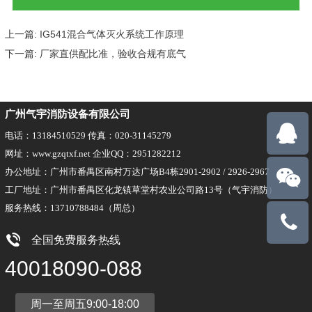
上一篇:
IG541混合气体灭火系统工作原理
下一篇:
厂家直供配比准，验收合规有底气
广州气宇消防设备有限公司
电话：13184510529 传真：020-31145279
网址：www.gzqtxf.net 企业QQ：2951282212
办公地址：广州市番禺区南村万达广场B4栋2901-2902 / 2926-2967
工厂地址：广州市番禺区化龙镇草堂村农业公司路13号（气宇消防）
服务热线：13710788484（周总）
13710788
全国免费服务热线
40018090-088
周一至周五9:00-18:00