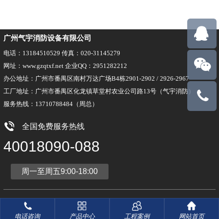
广州气宇消防设备有限公司
电话：13184510529 传真：020-31145279
网址：www.gzqtxf.net 企业QQ：2951282212
办公地址：广州市番禺区南村万达广场B4栋2901-2902 / 2926-2967
工厂地址：广州市番禺区化龙镇草堂村农业公司路13号（气宇消防）
13710788
服务热线：13710788484（周总）
全国免费服务热线
40018090-088
周一至周五9:00-18:00
版权所有：广州气宇消防设备有限公司
粤ICP备17008734号
技术支持：搜浪网络
电话咨询
产品中心
工程案例
网站首页